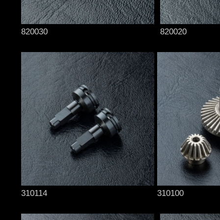
820030
820020
310114
310100