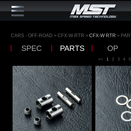
CARS - OFF-ROAD
>
CFX-W RTR
>
CFX-W RTR
> PAR
SPEC
PARTS
OP
<<
1
2
3
4
5