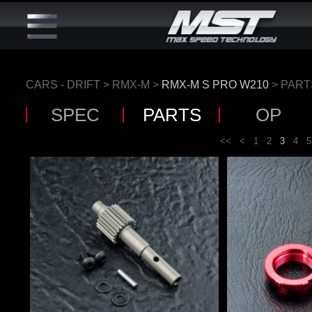
CARS - DRIFT
>
RMX-M
>
RMX-M S PRO W210
> PART
SPEC
PARTS
OP
<<
<
1
2
3
4
5