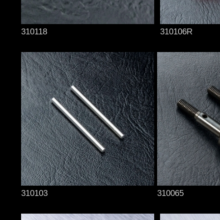
310118
310106R
310103
310065