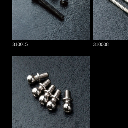
310015
310008